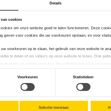
Details
 van cookies
cookies om onze website goed te laten functioneren. Deze cookie
Hoe kan ik een noodstroomaggrega
g geven voor cookies die uw voorkeuren opslaan, en voor statis
uw voorkeuren op te slaan, het gebruik van onze website te ana
media te delen of om video’s op onze website te tonen. Ook gebr
es te tonen op andere websites, bijvoorbeeld met onze vacature
eft deze pagina u geholpen bij uw vraag?
tionele cookies verzamelen wij, samen met onze partners, infor
Voorkeuren
Statistieken
en onze website.
erelateerde vragen
lk moment intrekken via de
Cookieverklaring
onderaan onze we
Selectie toestaan
A