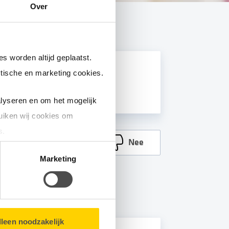
Over
s worden altijd geplaatst.
at huren?
tische en marketing cookies.
lyseren en om het mogelijk
uiken wij cookies om
s.
Ja
Nee
matie over u en volgen wij
Marketing
bsite.
lleen noodzakelijk