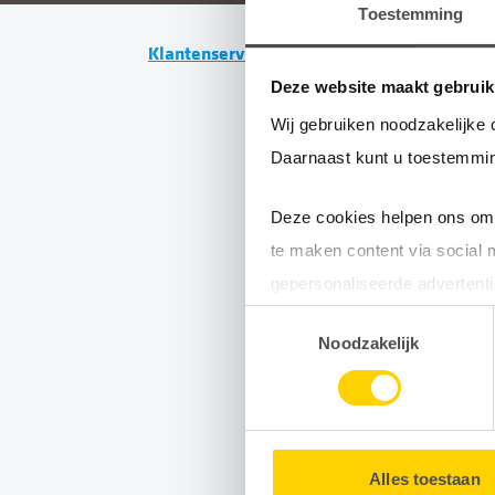
Toestemming
Klantenservice
Veelgestelde vragen
Deze website maakt gebruik
Wij gebruiken noodzakelijke 
Daarnaast kunt u toestemmin
Deze cookies helpen ons om 
te maken content via social 
gepersonaliseerde advertenti
He
Toestemmingsselectie
Door gebruik te maken van op
Noodzakelijk
uw surfgedrag binnen en buit
G
U kunt uw toestemming op e
Alles toestaan