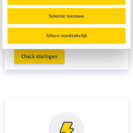
Wilt u weten of er een storing is op uw adres? Vul uw
Selectie toestaan
postcode in en controleer het zelf.
In onze
tips
leest u
wat u kunt doen als u tijdelijk geen stroom of gas
Alleen noodzakelijk
heeft.
Check storingen