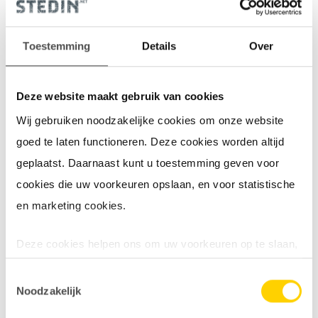
nieuwe aansluiting betekende.
Maar slim instellen bleek
Toestemming
Details
Over
genoeg.”
Deze website maakt gebruik van cookies
Fatima kookt graag uitgebreid en liet een nieuwe
Wij gebruiken noodzakelijke cookies om onze website
inductiekookplaat plaatsen. Ze dacht meteen: dat vraagt vast
goed te laten functioneren. Deze cookies worden altijd
om een verzwaring. Haar installateur stelde haar gerust: met
geplaatst. Daarnaast kunt u toestemming geven voor
vermogenbegrenzing
op de kookplaat kan ze prima uit de
cookies die uw voorkeuren opslaan, en voor statistische
voeten.
en marketing cookies.
Lees over aansluiting verlichten of verzwaren
Deze cookies helpen ons om uw voorkeuren op te slaan,
het gebruik van onze website te analyseren en om het
Toestemmingsselectie
mogelijk te maken content via social media te delen of
Noodzakelijk
om video’s op onze website te tonen. Ook gebruiken wij