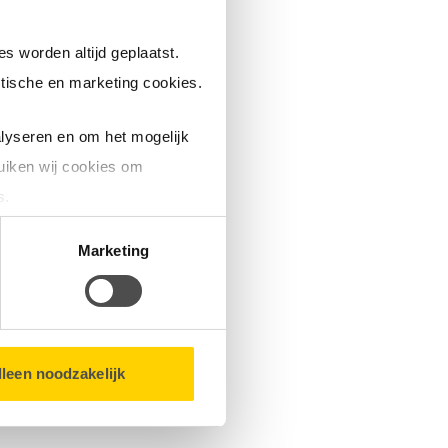
s worden altijd geplaatst.
tische en marketing cookies.
lyseren en om het mogelijk
uiken wij cookies om
s.
matie over u en volgen wij
Marketing
bsite.
lleen noodzakelijk