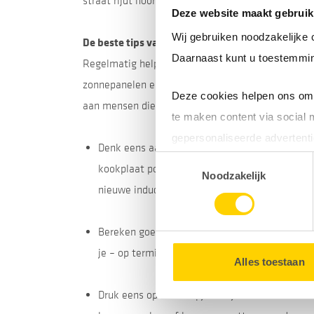
straat rijdt hoor je dan niet meer, lekker rustig.
Deze website maakt gebruik
Wij gebruiken noodzakelijke 
De beste tips van Pleun
Daarnaast kunt u toestemmin
Regelmatig help ik buren en vrienden met het bes
zonnepanelen en een boiler die het water alleen 
Deze cookies helpen ons om 
aan mensen die met energiebesparing aan de slag 
te maken content via social 
gepersonaliseerde advertenti
Denk eens aan elektrisch koken. Het heeft alle
Toestemmingsselectie
kookplaat poets je sneller schoon. En onze p
Door gebruik te maken van op
Noodzakelijk
nieuwe inductieplaat!
uw surfgedrag binnen en buit
Bereken goed hoe lang het duurt voordat je ee
U kunt uw toestemming op e
je – op termijn – natuurlijk wel wat opleveren.
Alles toestaan
Druk eens op het knopje van je slimme meter. 