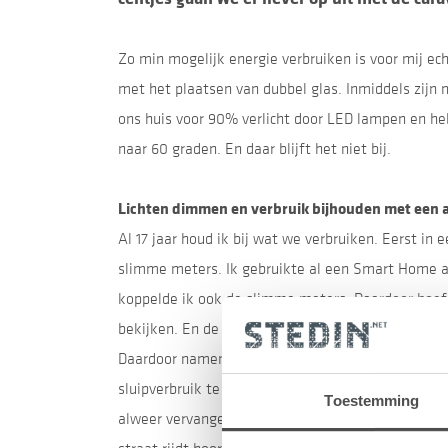
Zo min mogelijk energie verbruiken is voor mij e
met het plaatsen van dubbel glas. Inmiddels zijn 
ons huis voor 90% verlicht door LED lampen en he
naar 60 graden. En daar blijft het niet bij.
Lichten dimmen en verbruik bijhouden met een 
Al 17 jaar houd ik bij wat we verbruiken. Eerst in 
slimme meters. Ik gebruikte al een Smart Home a
koppelde ik ook de slimme meters. Daardoor hoef 
bekijken. En de schermen van de slimme meters zij
Daardoor namen we nog meer maatregelen. De stek
sluipverbruik te voorkomen. Sinds september heb
Toestemming
alweer vervangen door HR++ isolatieglas. Dat is 