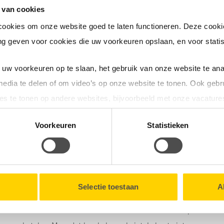
 van cookies
cookies om onze website goed te laten functioneren. Deze cookie
g geven voor cookies die uw voorkeuren opslaan, en voor statis
paren van energie. Een goede vriend van ons heeft nu ook
verwarmt als de zonnepanelen energie opwekken. Mijn advies
uw voorkeuren op te slaan, het gebruik van onze website te ana
willen:
media te delen of om video’s op onze website te tonen. Ook gebr
es te tonen op andere websites, bijvoorbeeld met onze vacature
en maar voordelen; de aardappelen zijn sneller gaar en je
annen van 15 jaar oud konden we gewoon gebruiken op onze
tionele cookies verzamelen wij, samen met onze partners, infor
Voorkeuren
Statistieken
en onze website.
n investering in duurzame energie terugverdient. Het moet
lk moment intrekken via de
Cookieverklaring
onderaan onze we
Selectie toestaan
A
Ik merk dat veel mensen dat niet durven. Alsof ze iets kapot