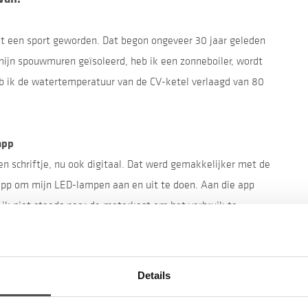
cht een sport geworden. Dat begon ongeveer 30 jaar geleden
mijn spouwmuren geïsoleerd, heb ik een zonneboiler, wordt
b ik de watertemperatuur van de CV-ketel verlaagd van 80
app
een schriftje, nu ook digitaal. Dat werd gemakkelijker met de
pp om mijn LED-lampen aan en uit te doen. Aan die app
ik niet steeds naar de meterkast om het verbruik te
n ook zo klein. Via de app gaat dat veel gemakkelijker.
ker van de droger halen we uit het stopcontact om
ben we zonnepanelen. En binnenkort wordt het dubbelglas
Details
ook meteen geluidsisolerend. Een vrachtwagen die door de