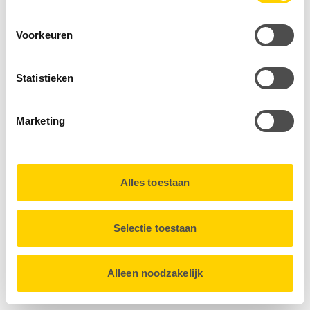
om video’s op onze website te tonen. Ook gebruiken wij
cookies om gepersonaliseerde advertenties te tonen op
Voorkeuren
andere websites, bijvoorbeeld met onze vacatures.
Statistieken
Door gebruik te maken van optionele cookies verzamelen
wij, samen met onze partners, informatie over u en
Marketing
volgen wij uw surfgedrag binnen en buiten onze website.
U kunt uw toestemming op elk moment intrekken via de
Alles toestaan
Cookieverklaring
onderaan onze website.
Selectie toestaan
Alleen noodzakelijk