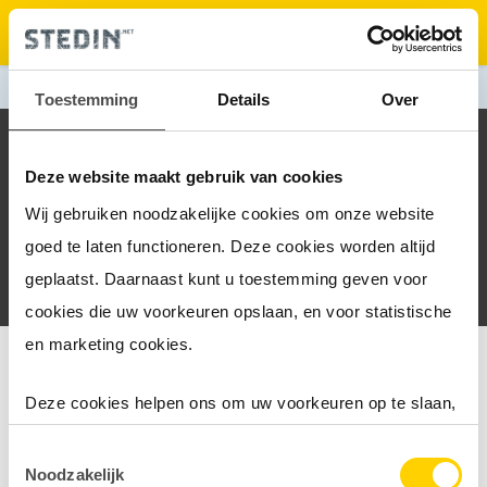
❮
Terug naar Grootzakelijk
Toestemming
Details
Over
Algemene Voorwaarden Zakelijk
Deze website maakt gebruik van cookies
Privacyverklaring
Wij gebruiken noodzakelijke cookies om onze website
Cookieverklaring
goed te laten functioneren. Deze cookies worden altijd
Responsible Disclosure
geplaatst. Daarnaast kunt u toestemming geven voor
cookies die uw voorkeuren opslaan, en voor statistische
en marketing cookies.
Deze cookies helpen ons om uw voorkeuren op te slaan,
het gebruik van onze website te analyseren en om het
Toestemmingsselectie
mogelijk te maken content via social media te delen of
Noodzakelijk