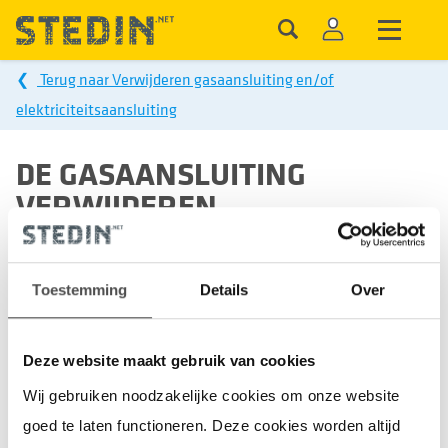
❮
Terug naar Verwijderen gasaansluiting en/of
elektriciteitsaansluiting
DE GASAANSLUITING
VERWIJDEREN
AFSPRAAK MET WENSDATUM
Toestemming
Details
Over
Deze website maakt gebruik van cookies
Vraag een offerte aan
Wij gebruiken noodzakelijke cookies om onze website
U heeft de gasaansluiting niet meer nodig
goed te laten functioneren. Deze cookies worden altijd
en wilt dat deze op een specifieke