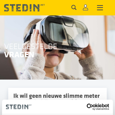
VEELGESTELDE
VRAGEN
Ik wil geen nieuwe slimme meter
en mijn huidige meter(s)
behouden