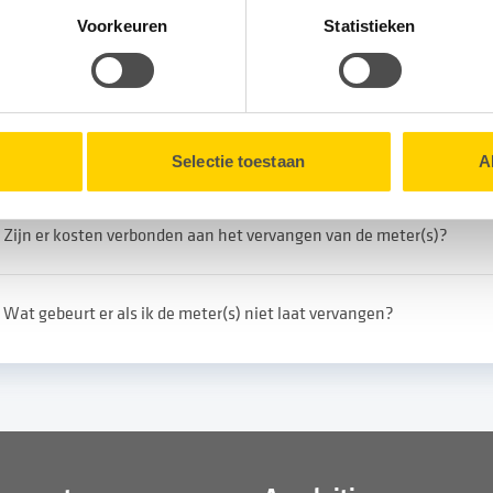
tionele cookies verzamelen wij, samen met onze partners, infor
Voorkeuren
Statistieken
erelateerde vragen
en onze website.
lk moment intrekken via de
Cookieverklaring
onderaan onze we
Wat gebeurt er met de oude meter(s)?
Selectie toestaan
A
Zijn er kosten verbonden aan het vervangen van de meter(s)?
Wat gebeurt er als ik de meter(s) niet laat vervangen?