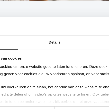
Wat gebeurt er als ik de meter(s) n
Details
an neemt de kans op een storing toe, omdat de technische levensd
oopt. Bovendien wordt uw meter niet meer automatisch uitgelezen,
 van cookies
ophoudt te bestaan.
cookies om onze website goed te laten functioneren. Deze cookie
g geven voor cookies die uw voorkeuren opslaan, en voor statis
uw voorkeuren op te slaan, het gebruik van onze website te ana
media te delen of om video’s op onze website te tonen. Ook gebr
eft deze pagina u geholpen bij uw vraag?
es te tonen op andere websites, bijvoorbeeld met onze vacature