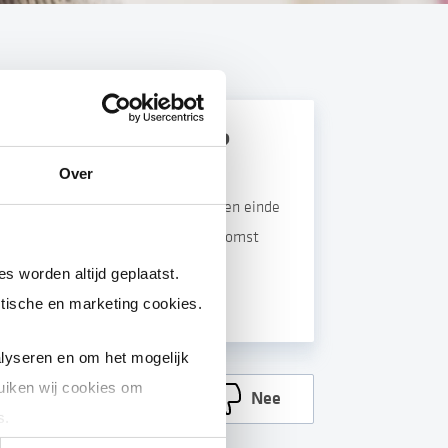
iet laat vervangen?
Over
uur van uw huidige slimme meter ten einde
 zodra het GPRS-signaal in de toekomst
s worden altijd geplaatst.
tische en marketing cookies.
lyseren en om het mogelijk
uiken wij cookies om
Ja
Nee
s.