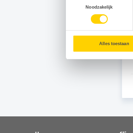
Toestemmingsselectie
Door gebruik te maken van op
Noodzakelijk
G
uw surfgedrag binnen en buit
U kunt uw toestemming op e
Alles toestaan