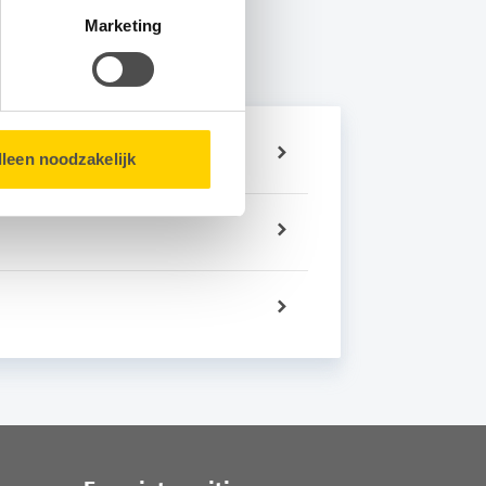
matie over u en volgen wij
Marketing
bsite.
lleen noodzakelijk