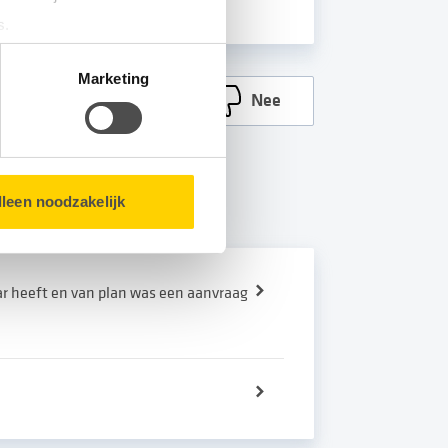
s.
matie over u en volgen wij
Marketing
Ja
Nee
bsite.
lleen noodzakelijk
ar heeft en van plan was een aanvraag