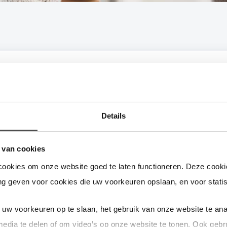
uis, school of bedrijf dat een groot dak
beschikbaar heeft en van plan was 
dienen, daar nu voorlopig maar me
Details
cholen en kleinere bedrijfspanden hebben typisch een aansluiting v
 van cookies
congestie. Zij kunnen gewoon doorgaan met zonnepanelen plaatsen.
cookies om onze website goed te laten functioneren. Deze cookie
rotere bedrijfspanden en ziekenhuizen kunnen geen transportcapacite
g geven voor cookies die uw voorkeuren opslaan, en voor statis
ij vallen onder de aansluitcategorie groter dan 3x80 Ampère. Alle
uw voorkeuren op te slaan, het gebruik van onze website te ana
e tijd terugleveren, aan het net dus alle opgewekte energie gelijk 
media te delen of om video’s op onze website te tonen. Ook gebr