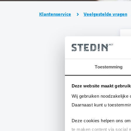
Klantenservice
Veelgestelde vragen
Moet een ziekenh
Toestemming
S
Deze website maakt gebruik
Wij gebruiken noodzakelijke 
G
Daarnaast kunt u toestemmin
Z
Deze cookies helpen ons om 
d
te maken content via social 