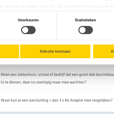
es te tonen op andere websites, bijvoorbeeld met onze vacature
tionele cookies verzamelen wij, samen met onze partners, infor
Voorkeuren
Statistieken
eft deze pagina u geholpen bij uw vraag?
en onze website.
lk moment intrekken via de
Cookieverklaring
onderaan onze we
erelateerde vragen
Selectie toestaan
A
Moet een ziekenhuis, school of bedrijf dat een groot dak beschikba
in te dienen, daar nu voorlopig maar mee wachten?
Waar kun je een aansluiting > dan 3 x 80 Ampère mee vergelijken?