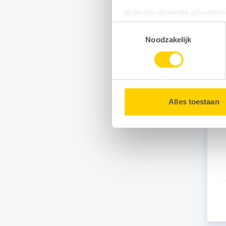
gepersonaliseerde advertenti
Toestemmingsselectie
Door gebruik te maken van op
Noodzakelijk
He
uw surfgedrag binnen en buit
U kunt uw toestemming op e
G
Alles toestaan