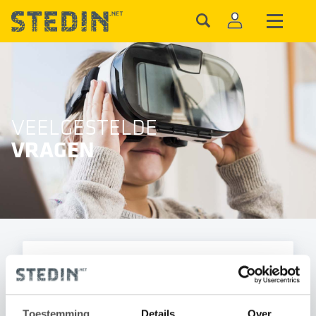
VEELGESTELDE
VRAGEN
Wat kost het om een extra
meetpunt te realiseren?
Toestemming
Details
Over