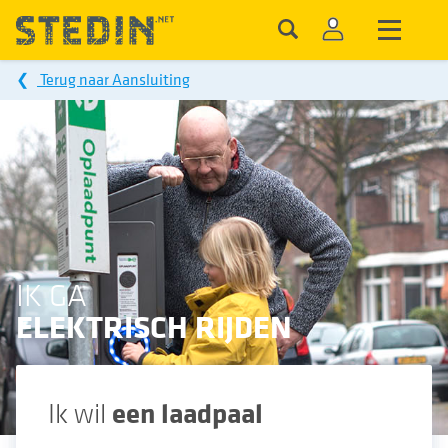
❮
Terug naar Aansluiting
IK GA
ELEKTRISCH RIJDEN
Ik wil
een laadpaal