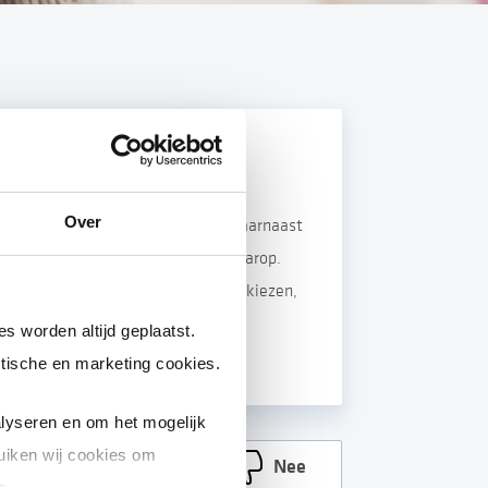
Over
elektriciteit. De netbeheerder is daarnaast
enet, inclusief de aansluitingen daarop.
iet voor een andere netbeheerder kiezen,
ndt u wie uw netbeheerder is.
s worden altijd geplaatst.
tische en marketing cookies.
lyseren en om het mogelijk
uiken wij cookies om
Ja
Nee
s.