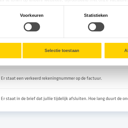
tionele cookies verzamelen wij, samen met onze partners, infor
Voorkeuren
Statistieken
erelateerde vragen
en onze website.
lk moment intrekken via de
Cookieverklaring
onderaan onze we
De buren hebben een brief gekregen dat ze tijdelijk geen elektricit
Selectie toestaan
A
werkzaamheden maar ik niet.
Er staat een verkeerd rekeningnummer op de factuur.
Er staat in de brief dat jullie tijdelijk afsluiten. Hoe lang duurt de 