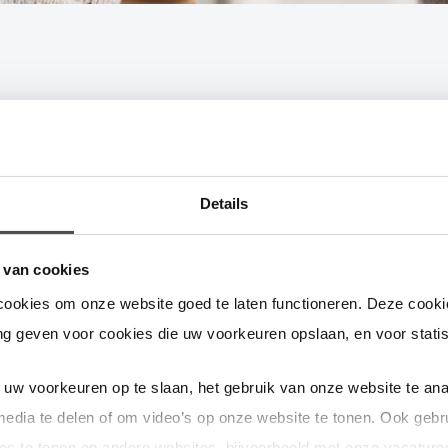
Wat doet een netbeheerder?
Details
e netbeheerder zorgt voor veilig en continu transport van gas en/of 
erantwoordelijk voor het onderhoud en de uitbreiding van het energi
ie uw netbeheerder is, wordt bepaald door uw woonplaats. U kunt n
 van cookies
et net ligt immers vast. Op
www.eancodeboek.nl
en
www.edsn.nl
vi
cookies om onze website goed te laten functioneren. Deze cookie
g geven voor cookies die uw voorkeuren opslaan, en voor statis
uw voorkeuren op te slaan, het gebruik van onze website te ana
media te delen of om video’s op onze website te tonen. Ook gebr
eft deze pagina u geholpen bij uw vraag?
es te tonen op andere websites, bijvoorbeeld met onze vacature