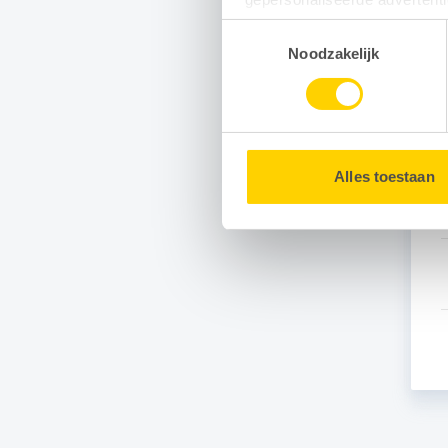
Toestemmingsselectie
Door gebruik te maken van op
Noodzakelijk
G
uw surfgedrag binnen en buit
U kunt uw toestemming op e
Alles toestaan