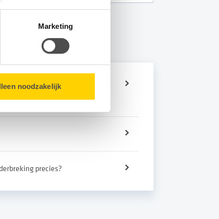
matie over u en volgen wij
Marketing
bsite.
eit en/of gas hebben tijdens
lleen noodzakelijk
onderbreking precies?