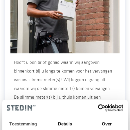
Heeft u een brief gehad waarin wij aangeven
binnenkort bij u langs te komen voor het vervangen
van uw slimme meter(s)? Wij leggen u graag uit
waarom wij de slimme meter(s) komen vervangen.
De slimme meter(s) bij u thuis komen uit een
eerdere generatie slimme meters. De afgelopen tien
jaar zijn de slimme meters doorontwikkeld. Daarom
zijn er nu nieuwe, toekomstbestendige meters op de
Toestemming
Details
Over