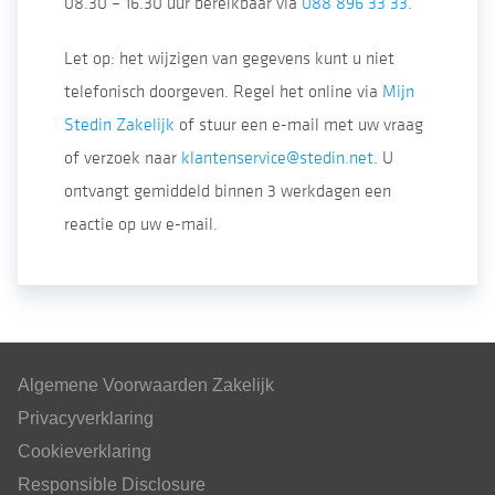
08.30 – 16.30 uur bereikbaar via
088 896 33 33
.
Let op: het wijzigen van gegevens kunt u niet
telefonisch doorgeven. Regel het online via
Mijn
Stedin Zakelijk
of stuur een e-mail met uw vraag
of verzoek naar
klantenservice@stedin.net
. U
ontvangt gemiddeld binnen 3 werkdagen een
reactie op uw e-mail.
Algemene Voorwaarden Zakelijk
Privacyverklaring
Cookieverklaring
Responsible Disclosure