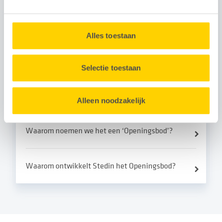
ontwikkeling van het Openingsbod?
U kunt uw toestemming op elk moment intrekken via de
Alles toestaan
Cookieverklaring
onderaan onze website.
Hoe verhoudt het Openingsbod Warmtetransitie
zich tot de Startanalyse?
Selectie toestaan
Wat is het Openingsbod warmtetransitie?
Alleen noodzakelijk
Waarom noemen we het een ‘Openingsbod’?
Waarom ontwikkelt Stedin het Openingsbod?