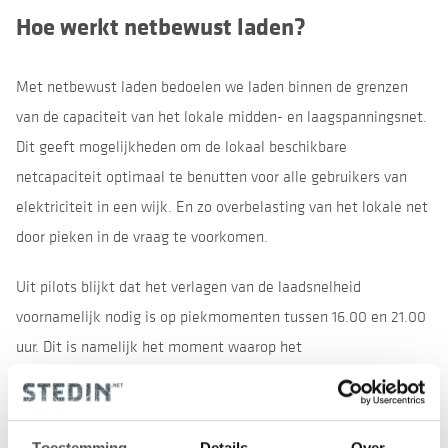
Hoe werkt netbewust laden?
Met netbewust laden bedoelen we laden binnen de grenzen
van de capaciteit van het lokale midden- en laagspanningsnet.
Dit geeft mogelijkheden om de lokaal beschikbare
netcapaciteit optimaal te benutten voor alle gebruikers van
elektriciteit in een wijk. En zo overbelasting van het lokale net
door pieken in de vraag te voorkomen.
Uit pilots blijkt dat het verlagen van de laadsnelheid
voornamelijk nodig is op piekmomenten tussen 16.00 en 21.00
uur. Dit is namelijk het moment waarop het
elektriciteitsverbruik van huishoudens in een wijk hoog is en
veel auto’s zijn aangesloten op laadpalen. Op momenten dat
er wel voldoende netcapaciteit beschikbaar is, wat zo’n 80
Toestemming
Details
Over