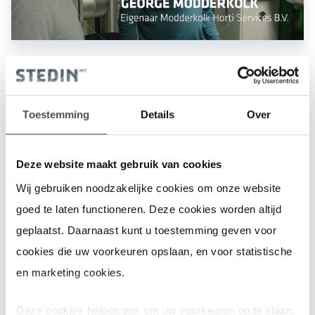
Extra stroomproductie van generatoren
Toestemming
Details
Over
van marktpartijen
Deze website maakt gebruik van cookies
In augustus 2025 sloten we een contract af met de combinatie
Wij gebruiken noodzakelijke cookies om onze website
Flexpowernet en Rolls Royce voor de tijdelijke inzet van de
goed te laten functioneren. Deze cookies worden altijd
eerste 60 MW, opgewekt door stroomgeneratoren. Vanaf het
geplaatst. Daarnaast kunt u toestemming geven voor
najaar van 2026 zetten we deze generatoren in totdat de
cookies die uw voorkeuren opslaan, en voor statistische
netverzwaring gereed is, naar verwachting in 2033. Wij zijn
en marketing cookies.
verantwoordelijk voor het leveren van grond waarop de via de
Flextender aangeboden apparaten worden geplaatst, de
Deze cookies helpen ons om uw voorkeuren op te slaan,