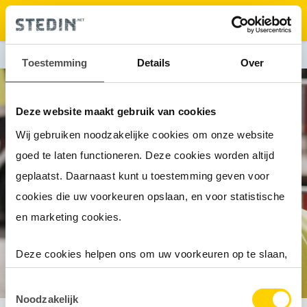
❮
Terug naar Gorinchem
Toestemming
Details
Over
Deze website maakt gebruik van cookies
Wij gebruiken noodzakelijke cookies om onze website
goed te laten functioneren. Deze cookies worden altijd
INLOOPBIJEENKOMST
geplaatst. Daarnaast kunt u toestemming geven voor
WERKZAAMHEDEN
cookies die uw voorkeuren opslaan, en voor statistische
en marketing cookies.
VESTINGZIJDE GORINCHEM
Deze cookies helpen ons om uw voorkeuren op te slaan,
het gebruik van onze website te analyseren en om het
Toestemmingsselectie
mogelijk te maken content via social media te delen of
Noodzakelijk