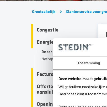
Grootzakelijk
Klantenservice voor gro
Congestie
Hoe kan ik een EAN-c
Energie opwekken
De aansluiting
V
Netcapaciteit
Toestemming
o
Facturen en betalingen
I
Deze website maakt gebruik
c
Offertes en
Wij gebruiken noodzakelijke 
aansluitingen
c
Daarnaast kunt u toestemmin
Openingsbod
I
Deze cookies helpen ons om 