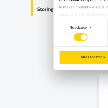
d
te maken content via social 
Storing en onderhoud
gepersonaliseerde advertenti
Toestemmingsselectie
Door gebruik te maken van op
Noodzakelijk
uw surfgedrag binnen en buit
He
U kunt uw toestemming op e
Alles toestaan
G