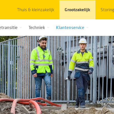
Thuis & kleinzakelijk
Grootzakelijk
Storin
etransitie
Techniek
Klantenservice