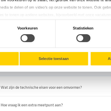
e vervolgstappen.
media te delen of om video’s op onze website te tonen. Ook gebr
es te tonen op andere websites, bijvoorbeeld met onze vacature
tionele cookies verzamelen wij, samen met onze partners, infor
Voorkeuren
Statistieken
en onze website.
eft deze pagina u geholpen bij uw vraag?
lk moment intrekken via de
Cookieverklaring
onderaan onze we
Selectie toestaan
A
erelateerde vragen
Wat zijn de technische eisen voor een omvormer?
Hoe vraag ik een extra meetpunt aan?