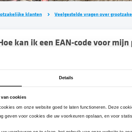
otzakelijke klanten
Veelgestelde vragen over grootzakel
ode voor mijn productie-installatie
aanvragen?
oor de inschrijving bij VertiCer heeft u een EAN-code nodig van de pr
Details
p door te e-mailen naar
kdo@stedin.net
.
s de installatie kleiner dan 1 MW? Dan moet u deze eerst aanmelden
 van cookies
ode kan worden aangemaakt voor de productie-installatie. Na de a
cookies om onze website goed te laten functioneren. Deze cookie
ode voor de installatie. Dit is niet de EAN-code waarmee u de installa
g geven voor cookies die uw voorkeuren opslaan, en voor statis
s de installatie 1 MW of groter? Dien dan uw verzoek in via
kdo@sted
uw voorkeuren op te slaan, het gebruik van onze website te ana