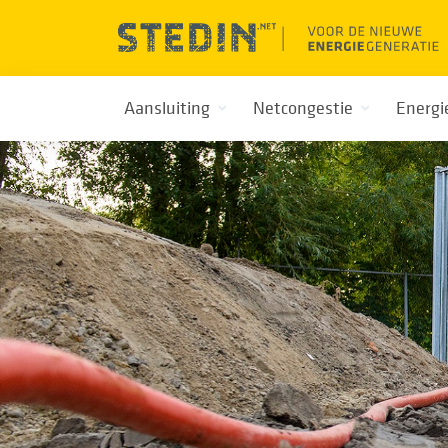
Aansluiting
Netcongestie
Energi