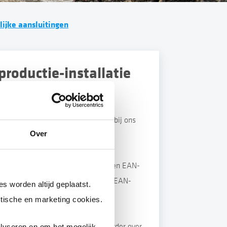
ijke aansluitingen
oductie-installatie. Deze vraagt u bij ons
Over
 bij
energieleveren.nl
voordat er een EAN-
anmelding ontvangt u per post een EAN-
s worden altijd geplaatst.
tie kunt inschrijven bij VertiCer.
tische en marketing cookies.
in.net
.Wij informeren u daarna verder over
lyseren en om het mogelijk