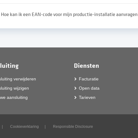
Hoe kan ik een EAN-code voor mijn productie-installatie aanvrage
luiting
Diensten
luiting verwijderen
Facturatie
luiting wijzigen
Open data
we aansluiting
Tarieven
Cookieverklaring
Responsible Disclosure