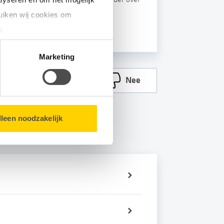
uiken wij cookies om
s.
matie over u en volgen wij
Marketing
Ja
Nee
bsite.
lleen noodzakelijk