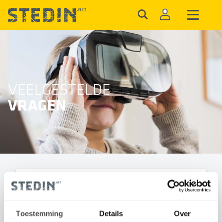
VEELGESTELDE
VRAGEN
Offertes en aansluitingen
Toestemming
Details
Over