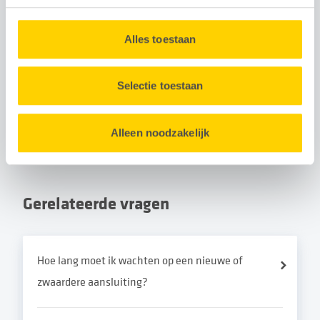
energieleverancier via acm.nl
.
U kunt uw toestemming op elk moment intrekken via de
Alles toestaan
Cookieverklaring
onderaan onze website.
Heeft deze pagina u geholpen bij uw
Selectie toestaan
vraag?
Ja
Nee
Alleen noodzakelijk
Gerelateerde vragen
Hoe lang moet ik wachten op een nieuwe of
zwaardere aansluiting?