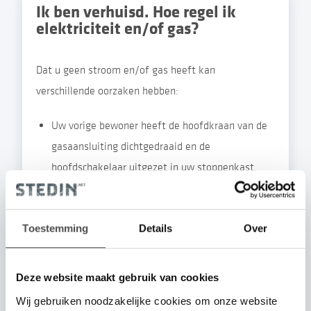
Ik ben verhuisd. Hoe regel ik
elektriciteit en/of gas?
Dat u geen stroom en/of gas heeft kan
verschillende oorzaken hebben:
Uw vorige bewoner heeft de hoofdkraan van de
gasaansluiting dichtgedraaid en de
hoofdschakelaar uitgezet in uw stoppenkast.
Lees de uitleg over
de meterkast
.
U heeft geen gas- en/of
Toestemming
Details
Over
elektriciteitsaansluiting. Vraag een
nieuwe
aansluiting
aan.
Deze website maakt gebruik van cookies
U heeft geen energiemeter. Vraag deze aan bij
Wij gebruiken noodzakelijke cookies om onze website