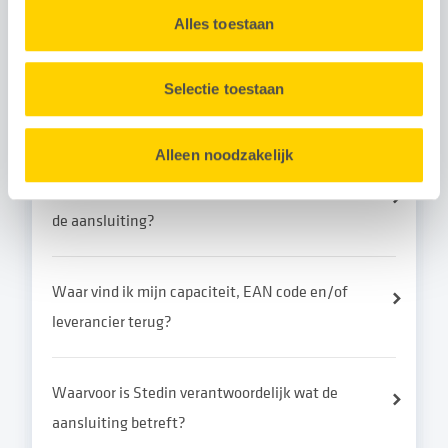
inschakelen. Wat moet ik doen?
Alles toestaan
Cookieverklaring
onderaan onze website.
Hoe meld ik energiefraude zoals een
Selectie toestaan
hennepkwekerij?
Alleen noodzakelijk
Moet ik me voorbereiden voor een aanpassing aan
de aansluiting?
Waar vind ik mijn capaciteit, EAN code en/of
leverancier terug?
Waarvoor is Stedin verantwoordelijk wat de
aansluiting betreft?