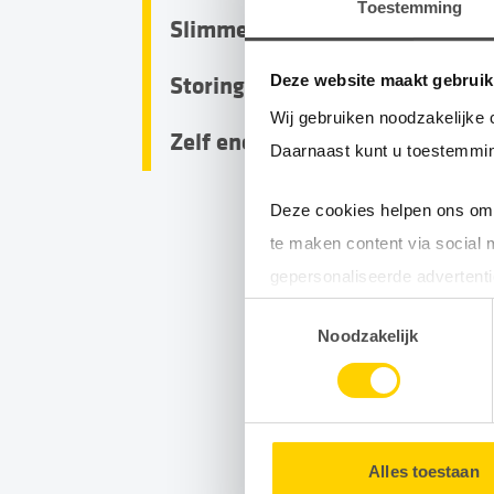
Toestemming
Slimme meter
Deze website maakt gebruik
Storing en compensatie
Wij gebruiken noodzakelijke 
Zelf energie opwekken
Daarnaast kunt u toestemmin
Deze cookies helpen ons om 
te maken content via social 
gepersonaliseerde advertenti
Toestemmingsselectie
Door gebruik te maken van op
Noodzakelijk
uw surfgedrag binnen en buit
U kunt uw toestemming op e
Alles toestaan