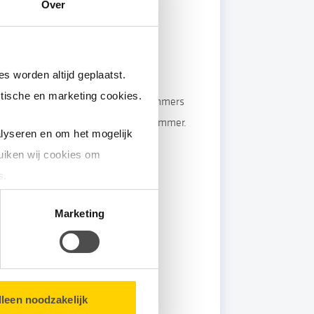
Over
s worden altijd geplaatst.
tische en marketing cookies.
en (meestal lang) nummer. Meternummers
alleen de cijfers in van het meternummer.
lyseren en om het mogelijk
uiken wij cookies om
s.
matie over u en volgen wij
Marketing
bsite.
lleen noodzakelijk