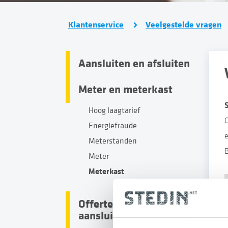
Klantenservice
Veelgestelde vragen
Aansluiten en afsluiten
Meter en meterkast
Hoog laagtarief
Energiefraude
e
Meterstanden
Meter
Meterkast
Offertes en
aansluitingen