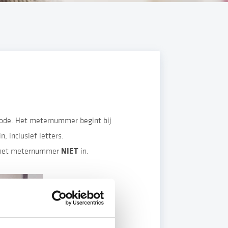
ode. Het meternummer begint bij
 inclusief letters.
NIET
an het meternummer
in.