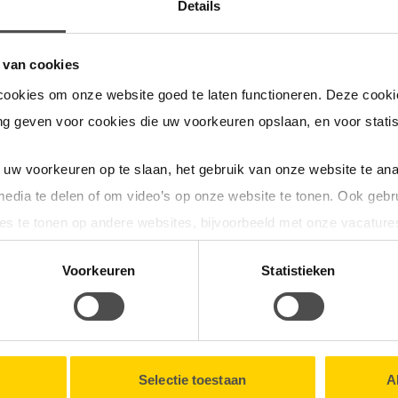
Details
 van cookies
cookies om onze website goed te laten functioneren. Deze cookie
Traditionele meter
g geven voor cookies die uw voorkeuren opslaan, en voor statis
Een traditionele meter heeft geen streepjescode. Zoek dan naar e
Let op!
beginnen vaak ook met 'No'.
Voer bij een traditionele meter 
uw voorkeuren op te slaan, het gebruik van onze website te ana
media te delen of om video’s op onze website te tonen. Ook gebr
es te tonen op andere websites, bijvoorbeeld met onze vacature
tionele cookies verzamelen wij, samen met onze partners, infor
Voorkeuren
Statistieken
en onze website.
lk moment intrekken via de
Cookieverklaring
onderaan onze we
Selectie toestaan
A