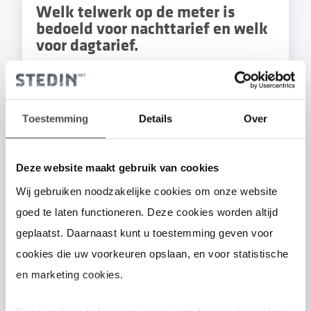
Welk telwerk op de meter is
bedoeld voor nachttarief en welk
voor dagtarief.
Standaard is het eerste, bovenste of (linker)telwerk
het nacht- of weekendtarief (N). Het tweede,
Toestemming
Details
Over
onderste- of (rechter)telwerk het dagtarief (D). Voor
een digitale (slimme) meter kunt u de handleiding
Deze website maakt gebruik van cookies
raadplegen.
Ga naar het overzicht van handleidingen
van de slimme meter
.
Wij gebruiken noodzakelijke cookies om onze website
goed te laten functioneren. Deze cookies worden altijd
Let op: In de onderstaande gebieden kan het lijken
geplaatst. Daarnaast kunt u toestemming geven voor
of de standen op de rekening omgedraaid zijn.
cookies die uw voorkeuren opslaan, en voor statistische
Voor inhoudelijke uitleg kunt u terecht bij uw
en marketing cookies.
leverancier.
IJssel- en Lekstreek (voornamelijk Krimpen a/d