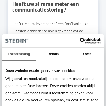
Heeft uw slimme meter een
communicatiestoring?
Heeft u via uw leverancier of een Onafhankelijke
Diensten Aanbieder te horen gekregen dat de
slimme meter niet goed communiceert? Of toont
uw energieverbruiksmanager geen standen meer?
Dit kan betekenen dat de slimme meter een
Toestemming
Details
Over
communicatiestoring heeft.
Dit checkt u zelf in 'Mijn
Stedin'.
Geeft de meter geen standen door? Dan
Deze website maakt gebruik van cookies
registreert de meter wel uw verbruik, maar door de
Wij gebruiken noodzakelijke cookies om onze website
storing kunnen wij de meterstanden niet aan de
goed te laten functioneren. Deze cookies worden altijd
leverancier doorgeven. Hierdoor kan de leverancier
geplaatst. Daarnaast kunt u toestemming geven voor
aan u vragen om de standen door te geven. Wij
cookies die uw voorkeuren opslaan, en voor statistische
willen de storing graag verhelpen.