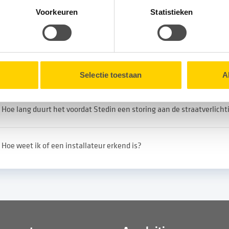
erelateerde vragen
tionele cookies verzamelen wij, samen met onze partners, infor
Voorkeuren
Statistieken
en onze website.
lk moment intrekken via de
Cookieverklaring
onderaan onze we
De buren hebben een brief gekregen dat ze tijdelijk geen elektricit
werkzaamheden maar ik niet.
Selectie toestaan
A
Hoe lang duurt het voordat Stedin een storing aan de straatverlicht
Hoe weet ik of een installateur erkend is?