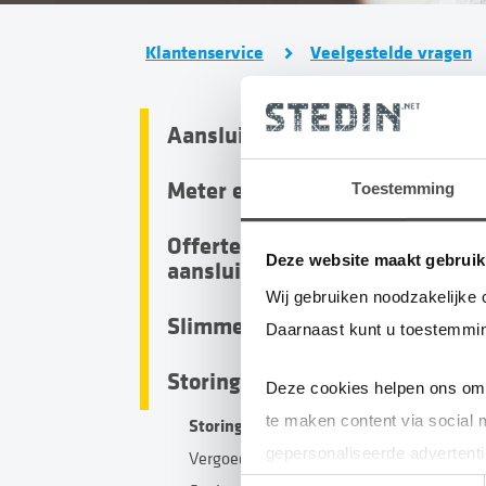
Klantenservice
Veelgestelde vragen
Aansluiten en afsluiten
Meter en meterkast
Toestemming
T
Offertes en
a
Deze website maakt gebruik
aansluitingen
a
Wij gebruiken noodzakelijke 
Slimme meter
Daarnaast kunt u toestemmin
Storing en compensatie
Deze cookies helpen ons om 
He
te maken content via social 
Storingen
gepersonaliseerde advertenti
Vergoeding