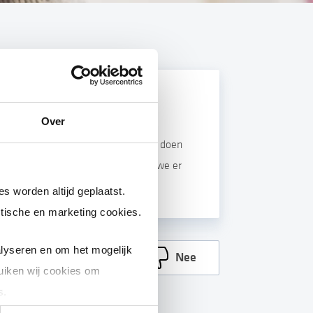
Over
t in Nederland is zeer complex. Wij doen
storingen. Als dat niet lukt, doen we er
s worden altijd geplaatst.
tische en marketing cookies.
lyseren en om het mogelijk
Ja
Nee
uiken wij cookies om
s.