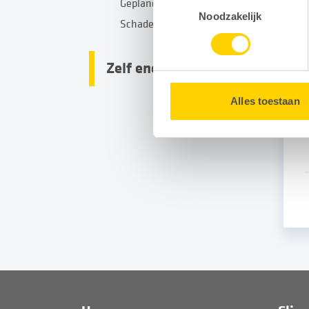
Toestemmingsselectie
Gepland onderhoud
G
Door gebruik te maken van op
Noodzakelijk
Schade
uw surfgedrag binnen en buit
Zelf energie opwekken
U kunt uw toestemming op e
Alles toestaan