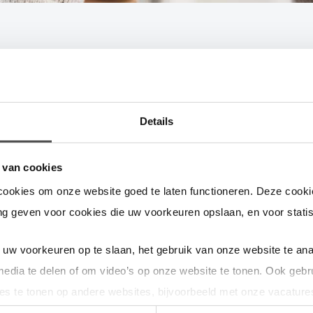
Zijn tariefstoringen te voorkomen?
Details
ariefstoringen zijn niet helemaal te voorkomen. Het elektriciteitsne
ltijd ons uiterste best om te voorkomen dat u hinder ondervindt van 
 van cookies
lles aan om de storing zo snel mogelijk op te lossen.
cookies om onze website goed te laten functioneren. Deze cookie
g geven voor cookies die uw voorkeuren opslaan, en voor statis
uw voorkeuren op te slaan, het gebruik van onze website te ana
eft deze pagina u geholpen bij uw vraag?
media te delen of om video’s op onze website te tonen. Ook gebr
es te tonen op andere websites, bijvoorbeeld met onze vacature