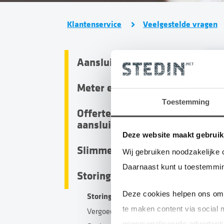
Klantenservice
Veelgestelde vragen
Aansluiten en afsluiten
Ik wil weten of een storing in de straatverlicht
Meter en meterkast
Toestemming
Offertes en
D
aansluitingen
p
Deze website maakt gebruik
Slimme meter
s
Wij gebruiken noodzakelijke 
Daarnaast kunt u toestemmin
Storing en compensatie
Deze cookies helpen ons om 
Storingen
te maken content via social 
Vergoeding
He
gepersonaliseerde advertenti