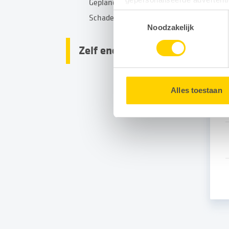
Gepland onderhoud
Toestemmingsselectie
Schade
Door gebruik te maken van op
Noodzakelijk
G
uw surfgedrag binnen en buit
Zelf energie opwekken
U kunt uw toestemming op e
Alles toestaan