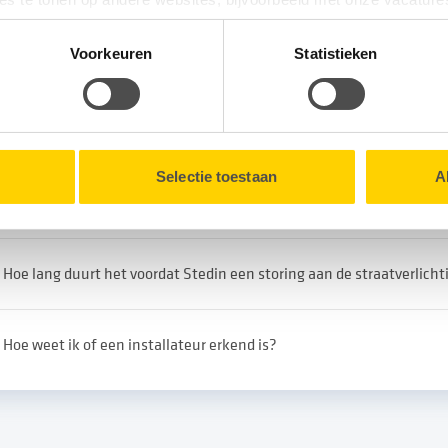
tionele cookies verzamelen wij, samen met onze partners, infor
Voorkeuren
Statistieken
erelateerde vragen
en onze website.
lk moment intrekken via de
Cookieverklaring
onderaan onze we
De buren hebben een brief gekregen dat ze tijdelijk geen elektricit
Selectie toestaan
A
werkzaamheden maar ik niet.
Hoe lang duurt het voordat Stedin een storing aan de straatverlicht
Hoe weet ik of een installateur erkend is?