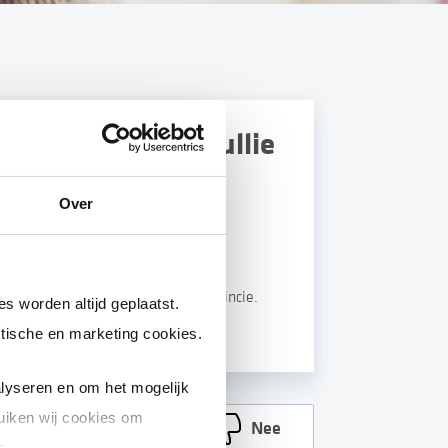
tie?
Over
meente en Stedin
. Uw gemeente of
erzicht van alle storingen aan de
 u terecht bij uw gemeente of provincie.
s worden altijd geplaatst.
tische en marketing cookies.
lyseren en om het mogelijk
uiken wij cookies om
Ja
Nee
s.