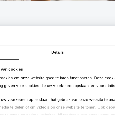
ing bij jullie
bekend is. Waar vind ik die informa
Details
e straatverlichting is een
gedeelde verantwoordelijkheid van de ge
rovincie is uw aanspreekpunt voor vragen. Zij hebben een volledig ov
 van cookies
traatverlichting. Ook voor overige vragen over straatverlichting kunt
cookies om onze website goed te laten functioneren. Deze cookie
g geven voor cookies die uw voorkeuren opslaan, en voor statis
uw voorkeuren op te slaan, het gebruik van onze website te ana
media te delen of om video’s op onze website te tonen. Ook gebr
eft deze pagina u geholpen bij uw vraag?
es te tonen op andere websites, bijvoorbeeld met onze vacature