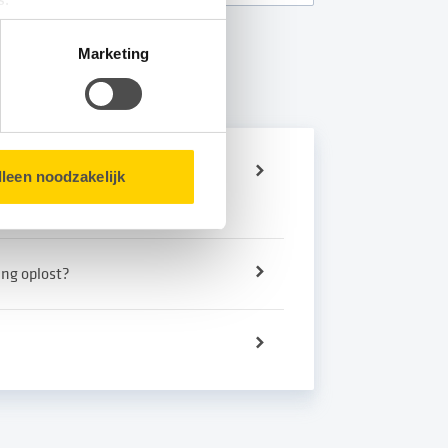
matie over u en volgen wij
Marketing
bsite.
eit en/of gas hebben tijdens
lleen noodzakelijk
ing oplost?