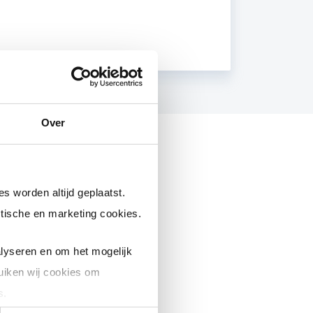
Over
s worden altijd geplaatst.
tische en marketing cookies.
lyseren en om het mogelijk
uiken wij cookies om
s.