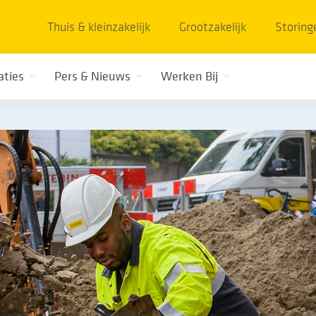
Thuis & kleinzakelijk
Grootzakelijk
Storing
aties
Pers & Nieuws
Werken Bij