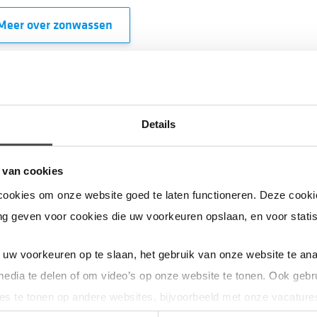
Meer over zonwassen
Details
 van cookies
cookies om onze website goed te laten functioneren. Deze cookie
g geven voor cookies die uw voorkeuren opslaan, en voor statis
id-Holland en de provincies Utrecht en Zeeland*. Ook beheren
merland, Amstelland en Noordoost-Friesland.
uw voorkeuren op te slaan, het gebruik van onze website te ana
media te delen of om video’s op onze website te tonen. Ook gebr
es te tonen op andere websites, bijvoorbeeld met onze vacature
incie Zeeland. In onderstaande animatie waarin we onze verzorgingsgebieden