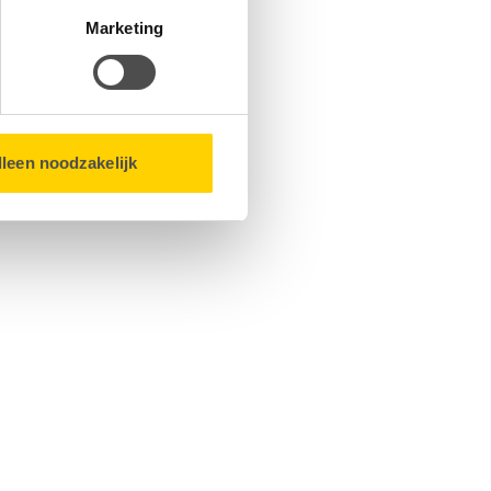
matie over u en volgen wij
Marketing
bsite.
lleen noodzakelijk