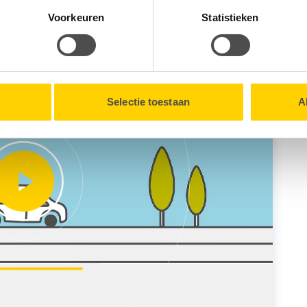
tionele cookies verzamelen wij, samen met onze partners, infor
Voorkeuren
Statistieken
en onze website.
lk moment intrekken via de
Cookieverklaring
onderaan onze we
Selectie toestaan
A