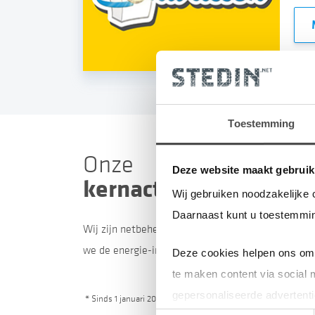
Toestemming
Onze
Deze website maakt gebruik
kernactiviteiten
Wij gebruiken noodzakelijke 
Daarnaast kunt u toestemmin
Wij zijn netbeheerder in het grootste deel van Zu
we de energie-infrastructuur in de regio’s Kenne
Deze cookies helpen ons om 
te maken content via social 
gepersonaliseerde advertenti
* Sinds 1 januari 2022 is Stedin ook netbeheerder in de prov