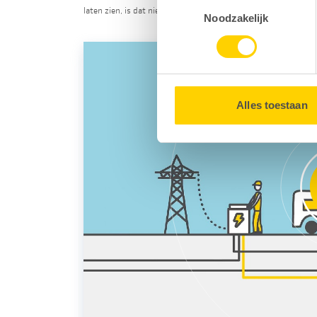
Toestemmingsselectie
laten zien, is dat niet zichtbaar.
Door gebruik te maken van op
Noodzakelijk
uw surfgedrag binnen en buit
U kunt uw toestemming op e
Alles toestaan