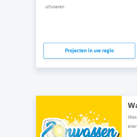
uitvoeren.
Projecten in uw regio
Wass
ener