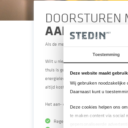
DOORSTUREN 
AAN- OF UITZ
Als de meter bij u geplaatst wordt, lezen w
Toestemming
Wilt u niet dat uw meterstanden worden uit
thuis is geplaatst. U moet dan jaarlijks ze
Deze website maakt gebruik
energieleverancier. Bovendien ontvangt u g
Wij gebruiken noodzakelijke 
altijd kosteloos weer aanzetten.
Daarnaast kunt u toestemmin
Het aan- of uitzetten regelt u in
Mijn Stedi
Deze cookies helpen ons om 
te maken content via social 
Regelt u eenvoudig zelf of u het uitlez
gepersonaliseerde advertenti