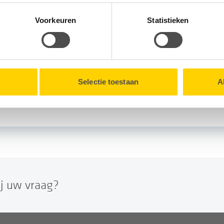
ansluiting.
icatiestoring heeft en daarom geen meterstanden doorgeeft.
tionele cookies verzamelen wij, samen met onze partners, infor
Voorkeuren
Statistieken
en onze website.
itzetten*
lk moment intrekken via de
Cookieverklaring
onderaan onze we
Selectie toestaan
A
 slimme meter(s) is geplaatst.
ij uw vraag?