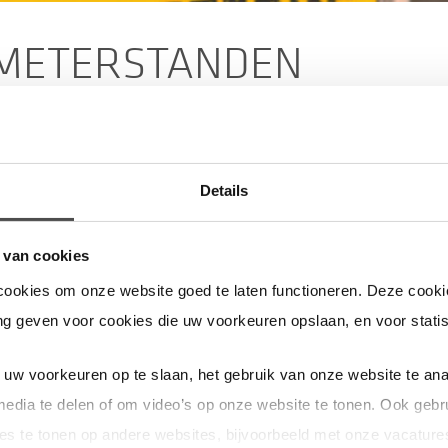
METERSTANDEN
ETTEN
ij de meter uit om uw meterstanden op te halen en door te sturen aa
Details
gelezen? Dan kunt u kosteloos het uitlezen van de slimme meter uit
lf uw meterstanden doorgeven voor uw jaarafrekening, als u verhuist 
 van cookies
een maandelijks overzicht van uw energieverbruik. U kunt het auto
cookies om onze website goed te laten functioneren. Deze cookie
g geven voor cookies die uw voorkeuren opslaan, en voor statis
n
, hiervoor kunt u een account aanmaken als u die nog niet heeft. In 
uw voorkeuren op te slaan, het gebruik van onze website te ana
media te delen of om video’s op onze website te tonen. Ook gebr
en van de meterstanden aan- of uitzet. Dit kunt u later ook weer aa
es te tonen op andere websites, bijvoorbeeld met onze vacature