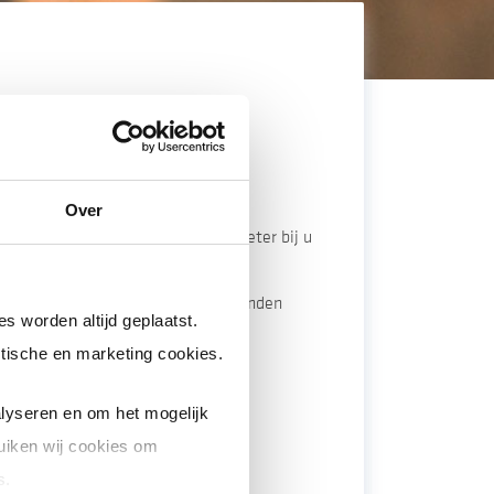
n uw energieleverancier.
Over
zetten. Dit kan pas wanneer de meter bij u
of als u overstapt naar een andere
matisch doorsturen van uw meterstanden
s worden altijd geplaatst.
tische en marketing cookies.
Mijn Stedin:
lyseren en om het mogelijk
uiken wij cookies om
npassen.
s.