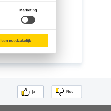
matie over u en volgen wij
Marketing
bsite.
lleen noodzakelijk
Ja
Nee