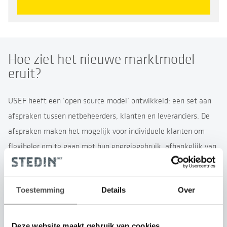
Hoe ziet het nieuwe marktmodel
eruit?
USEF heeft een ‘open source model’ ontwikkeld: een set aan
afspraken tussen netbeheerders, klanten en leveranciers. De
afspraken maken het mogelijk voor individuele klanten om
flexibeler om te gaan met hun energiegebruik, afhankelijk van
het aanbod van zonne- en windenergie. Ook gaan de afspraken
in op de verrekening van de kosten. Het doel is dat we met één
Toestemming
Details
Over
systeem werken, zodat er geen lappendeken ontstaat van
losse systemen. Het open source model is generiek en kan
voor elke situatie eenvoudig ‘op maat gemaakt’ worden. Zo
Deze website maakt gebruik van cookies