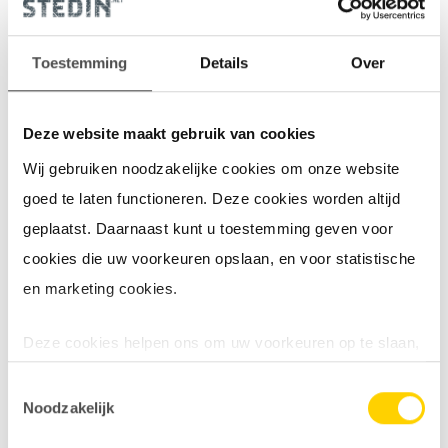
Schakel een erkend installateur in
Toestemming
Details
Over
Deze website maakt gebruik van cookies
Wij gebruiken noodzakelijke cookies om onze website
Drie tips om problemen te
goed te laten functioneren. Deze cookies worden altijd
beperken
geplaatst. Daarnaast kunt u toestemming geven voor
met zonnepanelen
cookies die uw voorkeuren opslaan, en voor statistische
en marketing cookies.
1. Gebruik uw eigen opgewekte stroom
Deze cookies helpen ons om uw voorkeuren op te slaan,
het gebruik van onze website te analyseren en om het
Toestemmingsselectie
mogelijk te maken content via social media te delen of
Noodzakelijk
2. Zijn uw zonnepanelen nog niet geplaatst?
om video’s op onze website te tonen. Ook gebruiken wij
Plaats uw zonnepanelen op het oosten en/of