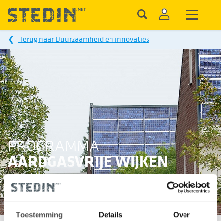
❮
Terug naar Duurzaamheid en innovaties
PROGRAMMA
AARDGASVRIJE WIJKEN
Wat werkt wel en niet in het aardgasvrij maken van
Toestemming
Details
Over
bestaande woningen? Het Programma Aardgasvrije