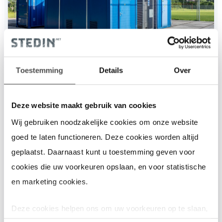
Toestemming
Details
Over
Waterstof in Rozenburg
Deze website maakt gebruik van cookies
Wij gebruiken noodzakelijke cookies om onze website
Elektriciteit omzetten in waterstof. We zijn de eerste
goed te laten functioneren. Deze cookies worden altijd
partij in Nederland die deze techniek in een proeftuin
geplaatst. Daarnaast kunt u toestemming geven voor
toepast. Tussen 2018 en 2023 demonstreren we de
cookies die uw voorkeuren opslaan, en voor statistische
inzet van waterstof voor de verwarming van
en marketing cookies.
bestaande gebouwde omgeving. In Rozenburg zijn
hiervoor in een bestaand appartementencomplex
Deze cookies helpen ons om uw voorkeuren op te slaan,
twee waterstofketels geïnstalleerd en